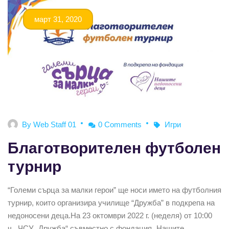
март 31, 2020
By
Web Staff 01
0 Comments
Игри
Благотворителен футболен
турнир
“Големи сърца за малки герои” ще носи името на футболния
турнир, които организира училище “Дружба” в подкрепа на
недоносени деца.На 23 октомври 2022 г. (неделя) от 10:00
ч., ЧСУ „Дружба“ съвместно с фондация „Нашите