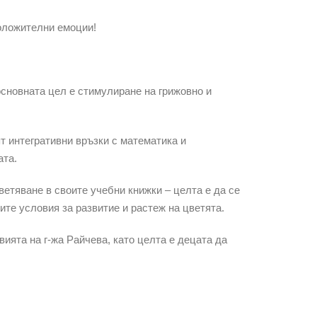
положителни емоции!
 основната цел е стимулиране на грижовно и
ят интегративни връзки с математика и
ата.
етяване в своите учебни книжки – целта е да се
ите условия за развитие и растеж на цветята.
ията на г-жа Райчева, като целта е децата да