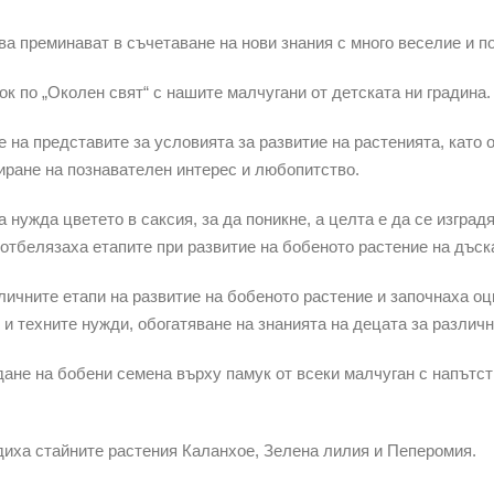
ева преминават в съчетаване на нови знания с много веселие и 
к по „Околен свят“ с нашите малчугани от детската ни градина.
е на представите за условията за развитие на растенията, като
иране на познавателен интерес и любопитство.
 нужда цветето в саксия, за да поникне, а целта е да се изград
 отбелязаха етапите при развитие на бобеното растение на дъск
ичните етапи на развитие на бобеното растение и започнаха оцв
 и техните нужди, обогатяване на знанията на децата за различн
ане на бобени семена върху памук от всеки малчуган с напътств
адиха стайните растения Каланхое, Зелена лилия и Пеперомия.