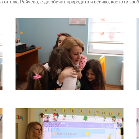
 от г-жа Райчева, е да обичат природата и всичко, което ги зао