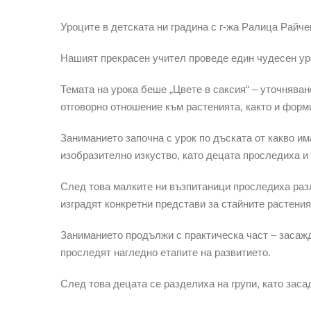
Уроците в детската ни градина с г-жа Ралица Райч
Нашият прекрасен учител проведе един чудесен уро
Темата на урока беше „Цвете в саксия“ – уточняван
отговорно отношение към растенията, както и форм
Заниманието започна с урок по дъската от какво има
изобразително изкуство, като децата проследиха и
След това малките ни възпитаници проследиха разл
изградят конкретни представи за стайните растения
Заниманието продължи с практическа част – засажд
проследят нагледно етапите на развитието.
След това децата се разделиха на групи, като зас