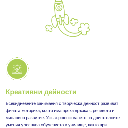
Креативни дейности
Всекидневните занимания с творческа дейност развиват
фината моторика, която има пряка връзка с речевото и
мисловно развитие. Усъвършенстването на двигателните
умения улеснява обучението в училище, както при