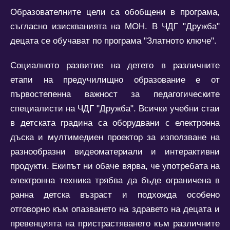
Образователните цели са обобщени в програма,
съгласно изискванията на МОН. В ЧДГ "Дружба"
децата се обучават по програма "Златното ключе".
Социалното развитие на детето в различните
етапи на предучилищно образование е от
първостепенна важност за педагогическите
специалисти на ЧДГ "Дружба". Всички учебни стаи
в детската градина са оборудвани с електронна
дъска и мул­ти­­­медиен проектор за използване на
разнообразни видеоматериали и интерактивни
про­дук­­ти. Екипът ни обаче вярва, че употребата на
електронна тех­ника трябва да бъде ограничена в
ранна детска възраст и подхожда особено
отговорно към опазването на здравето на децата и
превенцията на пристрастяването към различните