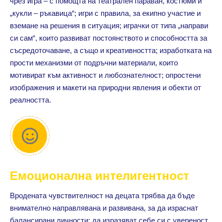
чрез игра – с помощта на театрален параван, костюми и
„кукли – ръкавица“; игри с правила, за екипно участие и
вземане на решения в ситуация; играчки от типа „направи
си сам“, които развиват постоянството и способността за
съсредоточаване, а също и креативността; изработката на
прости механизми от подръчни материали, които
мотивират към активност и любознателност; опростени
изображения и макети на природни явления и обекти от
реалността.
Емоционална интелигентност
Вродената чувствителност на децата трябва да бъде
внимателно направлявана и развивана, за да израснат
балансирани личности: да изразяват себе си с увереност,