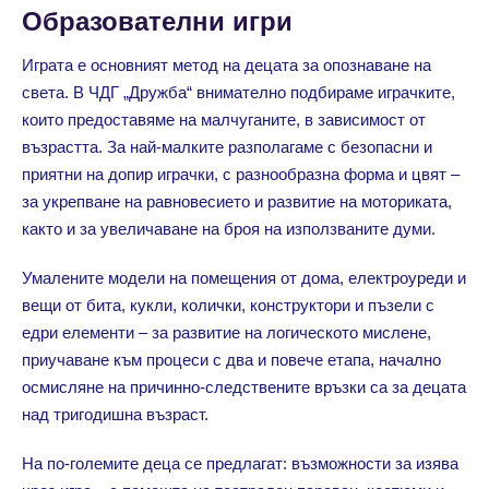
Образователни игри
Играта е основният метод на децата за опознаване на
света. В ЧДГ „Дружба“ внимателно подбираме играчките,
които предоставяме на малчуганите, в зависимост от
възрастта. За най-малките разполагаме с безопасни и
приятни на допир играчки, с разнообразна форма и цвят –
за укрепване на равновесието и развитие на моториката,
както и за увеличаване на броя на използваните думи.
Умалените модели на помещения от дома, електроуреди и
вещи от бита, кукли, колички, конструктори и пъзели с
едри елементи – за развитие на логическото мислене,
приучаване към процеси с два и повече етапа, начално
осмисляне на причинно-следствените връзки са за децата
над тригодишна възраст.
На по-големите деца се предлагат: възможности за изява