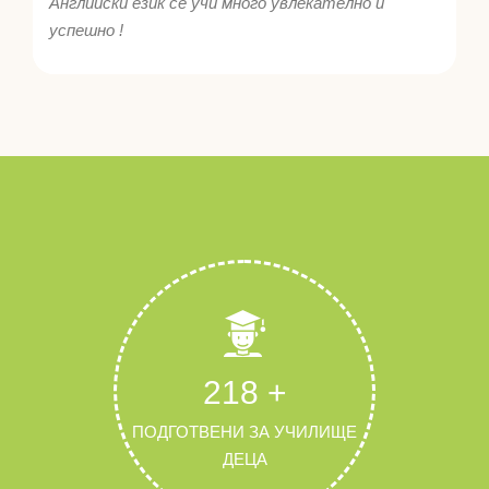
Английски език се учи много увлекателно и
успешно !
218
+
ПОДГОТВЕНИ ЗА УЧИЛИЩЕ
ДЕЦА