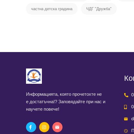
частна детска градина
ЧДГ "Дружба"
Ко
Информацията, която прочетохте не
0
е достатъчна!? Заповядайте при нас и
0
научете повече!
d
П