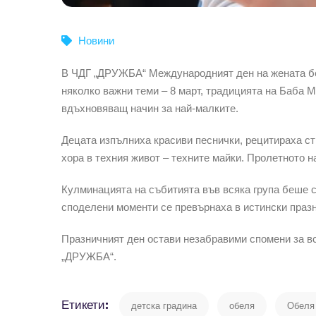
Новини
В ЧДГ „ДРУЖБА“ Международният ден на жената беш
няколко важни теми – 8 март, традицията на Баба 
вдъхновяващ начин за най-малките.
Децата изпълниха красиви песнички, рецитираха ст
хора в техния живот – техните майки. Пролетното 
Кулминацията на събитията във всяка група беше с
споделени моменти се превърнаха в истински празн
Празничният ден остави незабравими спомени за вс
„ДРУЖБА“.
Етикети:
детска градина
обеля
Обеля