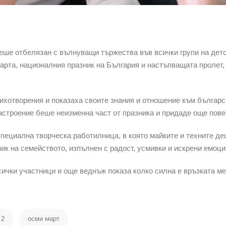
е отбелязан с вълнуващи тържества във всички групи на детс
Марта, националния празник на България и настъпващата пролет,
ихотворения и показаха своите знания и отношение към българс
настроение беше неизменна част от празника и придаде още пове
пециална творческа работилница, в която майките и техните де
ик на семейството, изпълнен с радост, усмивки и искрени емоци
ички участници и още веднъж показа колко силна е връзката ме
 2
осми март