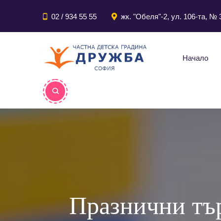
02 / 934 55 55
жк. "Обеля"-2, ул. 106-та, № 
Начало
Празнични тър