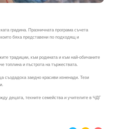
ката градина. Празничната програма съчета
 които бяха представени по подходящ и
ките традиции, към родината и към най-обичаните
че топлина и пъстрота на тържествата.
ца създадоха заедно красиви изненади. Тези
и.
жду децата, техните семейства и учителите в ЧДГ