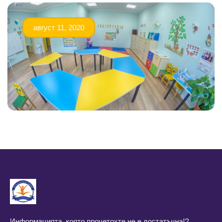
август 11, 2020
Информацията, която прочетохте не е достатъчна!?