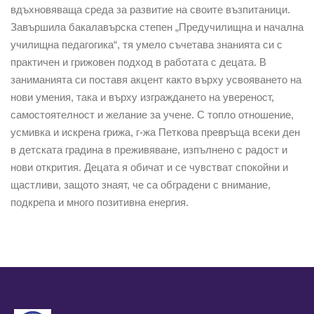
вдъхновяваща среда за развитие на своите възпитаници.
Завършила бакалавърска степен „Предучилищна и начална
училищна педагогика“, тя умело съчетава знанията си с
практичен и грижовен подход в работата с децата. В
заниманията си поставя акцент както върху усвояването на
нови умения, така и върху изграждането на увереност,
самостоятелност и желание за учене. С топло отношение,
усмивка и искрена грижа, г-жа Петкова превръща всеки ден
в детската градина в преживяване, изпълнено с радост и
нови открития. Децата я обичат и се чувстват спокойни и
щастливи, защото знаят, че са обградени с внимание,
подкрепа и много позитивна енергия.